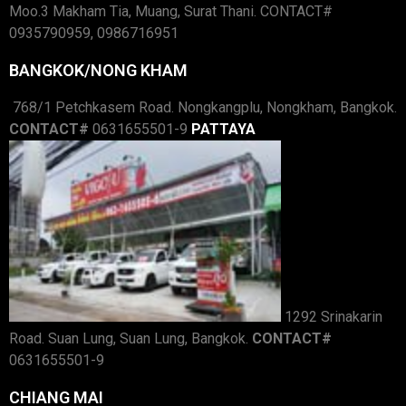
Moo.3 Makham Tia, Muang, Surat Thani. CONTACT#
0935790959, 0986716951
BANGKOK/NONG KHAM
768/1 Petchkasem Road. Nongkangplu, Nongkham, Bangkok.
CONTACT#
0631655501-9
PATTAYA
1292 Srinakarin
Road. Suan Lung, Suan Lung, Bangkok.
CONTACT#
0631655501-9
CHIANG MAI