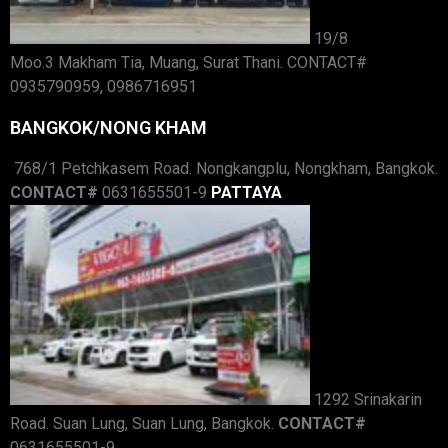
19/8
Moo.3 Makham Tia, Muang, Surat Thani. CONTACT#
0935790959, 0986716951
BANGKOK/NONG KHAM
768/1 Petchkasem Road. Nongkangplu, Nongkham, Bangkok.
CONTACT#
0631655501-9
PATTAYA
1292 Srinakarin
Road. Suan Lung, Suan Lung, Bangkok.
CONTACT#
0631655501-9